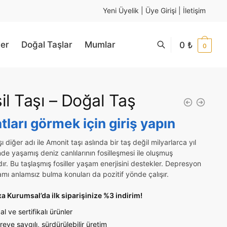
Yeni Üyelik
|
Üye Girişi
|
İletişim
ler
Doğal Taşlar
Mumlar
0
₺
0
il Taşı – Doğal Taş
atları görmek için giriş yapın
şı diğer adı ile Amonit taşı aslında bir taş değil milyarlarca yıl
de yaşamış deniz canlılarının fosilleşmesi ile oluşmuş
dır. Bu taşlaşmış fosiller yaşam enerjisini destekler. Depresyon
mı anlamsız bulma konuları da pozitif yönde çalışır.
 Kurumsal’da ilk siparişinize %3 indirim!
l ve sertifikalı ürünler
eye saygılı, sürdürülebilir üretim