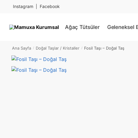
Skip
Skip
Instagram
|
Facebook
to
to
navigation
content
Ağaç Tütsüler
Geleneksel B
Ana Sayfa
Doğal Taşlar / Kristaller
Fosil Taşı – Doğal Taş
/
/