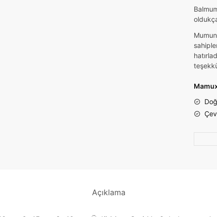
Balmumu
oldukça
Mumunu
sahiple
hatırla
teşekkü
Mamuxa
Doğa
Çevr
Açıklama