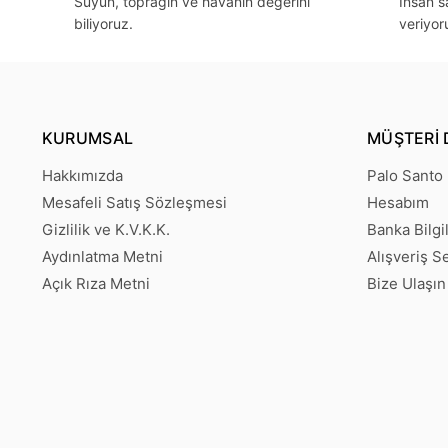
Suyun, toprağın ve havanın değerini
İnsan 
biliyoruz.
veriyor
KURUMSAL
MÜŞTERI 
Hakkımızda
Palo Santo
Mesafeli Satış Sözleşmesi
Hesabım
Gizlilik ve K.V.K.K.
Banka Bilgil
Aydınlatma Metni
Alışveriş S
Açık Rıza Metni
Bize Ulaşın