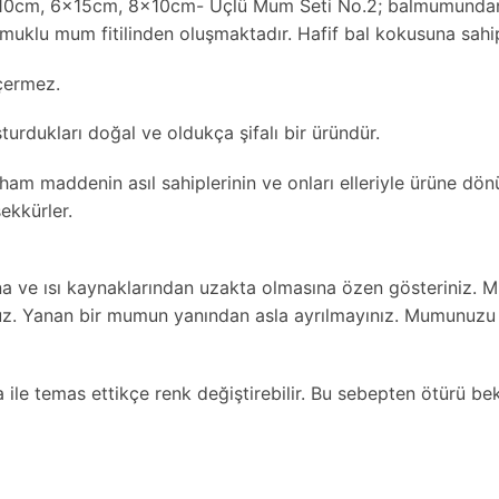
m, 6x15cm, 8x10cm- Üçlü Mum Seti No.2; balmumundan üre
muklu mum fitilinden oluşmaktadır. Hafif bal kokusuna sahip
içermez.
urdukları doğal ve oldukça şifalı bir üründür.
maddenin asıl sahiplerinin ve onları elleriyle ürüne dönüştü
ekkürler.
ve ısı kaynaklarından uzakta olmasına özen gösteriniz. M
. Yanan bir mumun yanından asla ayrılmayınız. Mumunuzu a
le temas ettikçe renk değiştirebilir. Bu sebepten ötürü bek