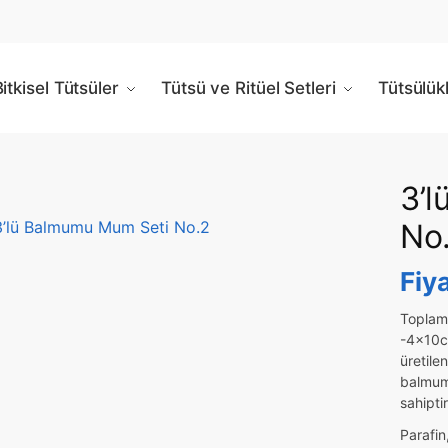
itkisel Tütsüler
Tütsü ve Ritüel Setleri
Tütsülük
3’
No
Fiy
Toplam
-4x10c
üretile
balmum
sahiptir
Parafin