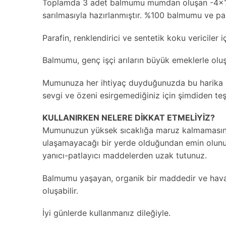
Toplamda 3 adet balmumu mumdan oluşan -4x10c
sarılmasıyla hazırlanmıştır. %100 balmumu ve pa
Parafin, renklendirici ve sentetik koku vericiler 
Balmumu, genç işçi arıların büyük emeklerle oluşt
Mumunuza her ihtiyaç duyduğunuzda bu harika ham 
sevgi ve özeni esirgemediğiniz için şimdiden teş
KULLANIRKEN NELERE DİKKAT ETMELİYİZ?
Mumunuzun yüksek sıcaklığa maruz kalmamasına 
ulaşamayacağı bir yerde olduğundan emin olunuz
yanıcı-patlayıcı maddelerden uzak tutunuz.
Balmumu yaşayan, organik bir maddedir ve hava i
oluşabilir.
İyi günlerde kullanmanız dileğiyle.