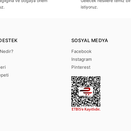
sağlığına ve doğaya önem
Gelecek nesillere temiz bi
uz.
istiyoruz.
DESTEK
SOSYAL MEDYA
 Nedir?
Facebook
Instagram
eri
Pinterest
epeti