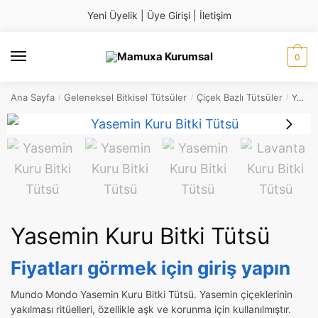
Skip
Skip
Yeni Üyelik
|
Üye Girişi
|
İletişim
to
to
navigation
content
0
Ana Sayfa
Geleneksel Bitkisel Tütsüler
Çiçek Bazlı Tütsüler
Yasemin Kuru Bitki Tütsü
/
/
/
Yasemin Kuru Bitki Tütsü
Fiyatları görmek için giriş yapın
Mundo Mondo Yasemin Kuru Bitki Tütsü. Yasemin çiçeklerinin
yakılması ritüelleri, özellikle aşk ve korunma için kullanılmıştır.